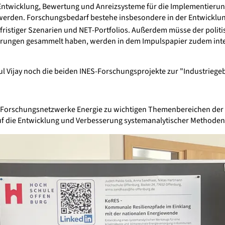
 Entwicklung, Bewertung und Anreizsysteme für die Implementier
werden. Forschungsbedarf bestehe insbesondere in der Entwicklun
ristiger Szenarien und NET-Portfolios. Außerdem müsse der politis
hrungen gesammelt haben, werden in dem Impulspapier zudem inte
ehul Vijay noch die beiden INES-Forschungsprojekte zur "Industri
 Forschungsnetzwerke Energie zu wichtigen Themenbereichen der En
uf die Entwicklung und Verbesserung systemanalytischer Methoden