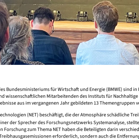
es Bundesministeriums für Wirtschaft und Energie (BMWE) sind in
d wissenschaftlichen Mitarbeitenden des Instituts für Nachhaltige
gebnisse aus im vergangenen Jahr gebildeten 13 Themengruppen vo
echnologien (NET) beschäftigt, die der Atmosphäre schädliche Tr
 einer der Sprecher des Forschungsnetzwerks Systemanalyse, stellt
en Forschung zum Thema NET haben die Beteiligten darin versch
on Treibhausgasemissionen erforderlich, sondern auch die Entfernu