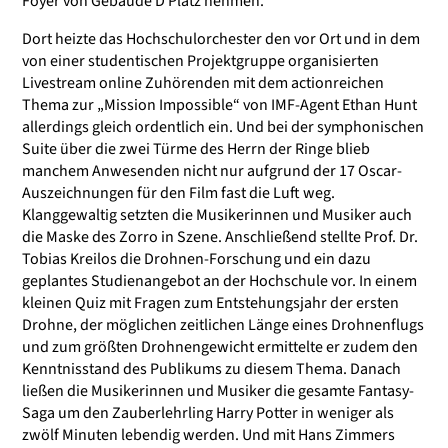
Foyer von Gebäude D Platz nehmen.
Dort heizte das Hochschulorchester den vor Ort und in dem
von einer studentischen Projektgruppe organisierten
Livestream online Zuhörenden mit dem actionreichen
Thema zur „Mission Impossible“ von IMF-Agent Ethan Hunt
allerdings gleich ordentlich ein. Und bei der symphonischen
Suite über die zwei Türme des Herrn der Ringe blieb
manchem Anwesenden nicht nur aufgrund der 17 Oscar-
Auszeichnungen für den Film fast die Luft weg.
Klanggewaltig setzten die Musikerinnen und Musiker auch
die Maske des Zorro in Szene. Anschließend stellte Prof. Dr.
Tobias Kreilos die Drohnen-Forschung und ein dazu
geplantes Studienangebot an der Hochschule vor. In einem
kleinen Quiz mit Fragen zum Entstehungsjahr der ersten
Drohne, der möglichen zeitlichen Länge eines Drohnenflugs
und zum größten Drohnengewicht ermittelte er zudem den
Kenntnisstand des Publikums zu diesem Thema. Danach
ließen die Musikerinnen und Musiker die gesamte Fantasy-
Saga um den Zauberlehrling Harry Potter in weniger als
zwölf Minuten lebendig werden. Und mit Hans Zimmers