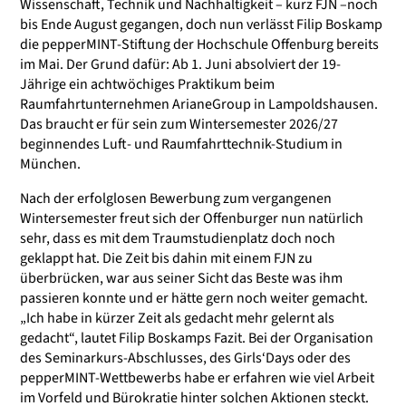
Wissenschaft, Technik und Nachhaltigkeit – kurz FJN –noch
bis Ende August gegangen, doch nun verlässt Filip Boskamp
die pepperMINT-Stiftung der Hochschule Offenburg bereits
im Mai. Der Grund dafür: Ab 1. Juni absolviert der 19-
Jährige ein achtwöchiges Praktikum beim
Raumfahrtunternehmen ArianeGroup in Lampoldshausen.
Das braucht er für sein zum Wintersemester 2026/27
beginnendes Luft- und Raumfahrttechnik-Studium in
München.
Nach der erfolglosen Bewerbung zum vergangenen
Wintersemester freut sich der Offenburger nun natürlich
sehr, dass es mit dem Traumstudienplatz doch noch
geklappt hat. Die Zeit bis dahin mit einem FJN zu
überbrücken, war aus seiner Sicht das Beste was ihm
passieren konnte und er hätte gern noch weiter gemacht.
„Ich habe in kürzer Zeit als gedacht mehr gelernt als
gedacht“, lautet Filip Boskamps Fazit. Bei der Organisation
des Seminarkurs-Abschlusses, des Girls‘Days oder des
pepperMINT-Wettbewerbs habe er erfahren wie viel Arbeit
im Vorfeld und Bürokratie hinter solchen Aktionen steckt.