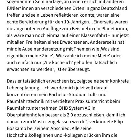
sogenannten Seminartage, an denen er sich mit anderen
FJNler*innen an verschiedenen Orten in ganz Deutschland
treffen und sein Leben reflektieren konnte, waren eine
echte Bereicherung für den 19-Jährigen. „Einerseits waren
die angebotenen Ausflüge zum Beispiel in ein Planetarium,
als wäre man noch einmal auf einer Klassenfahrt – nur jetzt
mit allen Freiheiten eines Erwachsenen. Andererseits hat
mir die Auseinandersetzung mit Themen wie ,Was sind
eigentlich meine Ziele‘, ,Wie zahle ich meine Miete‘ oder
auch einfach nur ,Wie koche ich‘ geholfen, tatsächlich
erwachsen zu werden“, ist er überzeugt.
Dass er tatsächlich erwachsen ist, zeigt seine sehr konkrete
Lebensplanung. „Ich werde mich jetzt voll darauf
konzentrieren mein Bachelor-Studium Luft- und
Raumfahrttechnik mit vertieftem Praxisunterricht beim
Raumfahrtunternehmen OHB System AG in
Oberpfaffenhofen besser als 2.0 abzuschließen, damit ich
danach zum Master zugelassen werde“, verkündete Filip
Boskamp bei seinem Abschied. Alle seine
Hochschulkolleginnen und -kollegen drücken ihm die