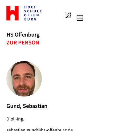
Zur
Startseite
Suche
Hochschule
Hauptnavigation
Offenburg
HS Offenburg
ZUR PERSON
Gund, Sebastian
Dipl.-Ing.
sebastian.gund@hs-offenburg.de