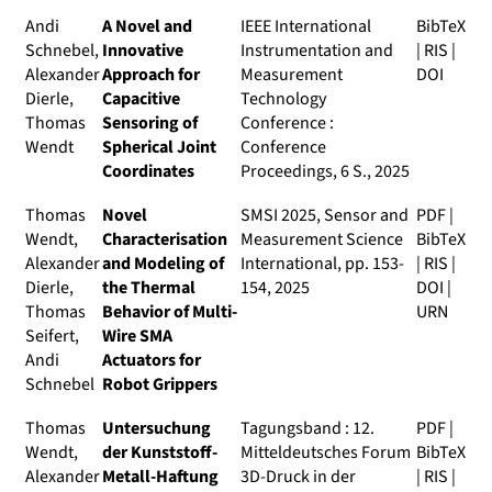
Andi
A Novel and
IEEE International
BibTeX
Schnebel,
Innovative
Instrumentation and
|
RIS
|
Alexander
Approach for
Measurement
DOI
Dierle,
Capacitive
Technology
Thomas
Sensoring of
Conference :
Wendt
Spherical Joint
Conference
Coordinates
Proceedings
, 6 S., 2025
Thomas
Novel
SMSI 2025, Sensor and
PDF
|
Wendt,
Characterisation
Measurement Science
BibTeX
Alexander
and Modeling of
International
, pp. 153-
|
RIS
|
Dierle,
the Thermal
154, 2025
DOI
|
Thomas
Behavior of Multi-
URN
Seifert,
Wire SMA
Andi
Actuators for
Schnebel
Robot Grippers
Thomas
Untersuchung
Tagungsband : 12.
PDF
|
Wendt,
der Kunststoff-
Mitteldeutsches Forum
BibTeX
Alexander
Metall-Haftung
3D-Druck in der
|
RIS
|