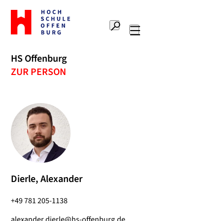
Zur
Startseite
Suche
Hochschule
Hauptnavigation
Offenburg
HS Offenburg
ZUR PERSON
Dierle, Alexander
+49 781 205-1138
alexander.dierle@hs-offenburg.de