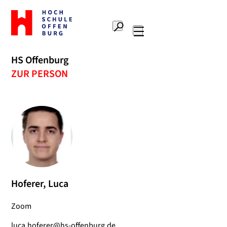
Zur
Startseite
Suche
Hochschule
Hauptnavigation
Offenburg
HS Offenburg
ZUR PERSON
Hoferer, Luca
Zoom
luca.hoferer@hs-offenburg.de