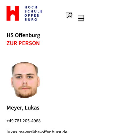
Zur
Startseite
Suche
Hochschule
Hauptnavigation
Offenburg
HS Offenburg
ZUR PERSON
Meyer, Lukas
+49 781 205-4968
lukas.meyer@hs-offenburg.de