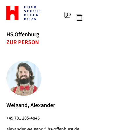
Zur
Startseite
Suche
Hochschule
Hauptnavigation
Offenburg
HS Offenburg
ZUR PERSON
Weigand, Alexander
+49 781 205-4845
alexander.weigand@hs-offenburg.de