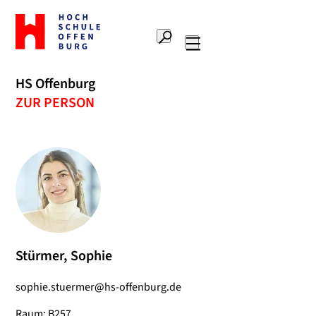
Zur
Startseite
Suche
Hochschule
Hauptnavigation
Offenburg
HS Offenburg
ZUR PERSON
Stürmer, Sophie
sophie.stuermer@hs-offenburg.de
Raum: B257