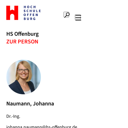
Zur
Startseite
Suche
Hochschule
Hauptnavigation
Offenburg
HS Offenburg
ZUR PERSON
Naumann, Johanna
Dr.-Ing.
johanna.naumann@hs-offenburg.de