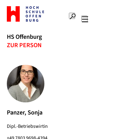
Zur
Startseite
Suche
Hochschule
Hauptnavigation
Offenburg
HS Offenburg
ZUR PERSON
Panzer, Sonja
Dipl.-Betriebswirtin
+49 7803 9698-4394