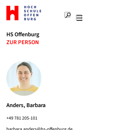
Zur
Startseite
Suche
Hochschule
Hauptnavigation
Offenburg
HS Offenburg
ZUR PERSON
Anders, Barbara
+49 781 205-101
barbara.anders@hs-offenburg.de