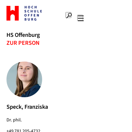
Zur
Startseite
Suche
Hochschule
Hauptnavigation
Offenburg
HS Offenburg
ZUR PERSON
Speck, Franziska
Dr. phil.
+49 781 205-4732