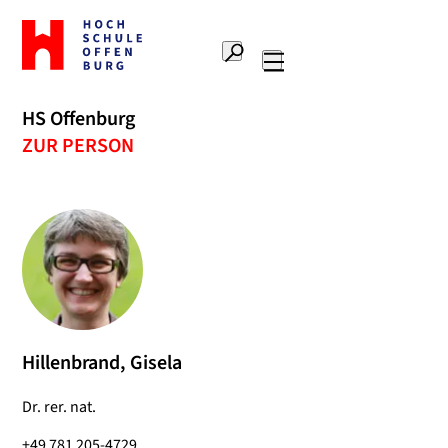
Zur
Startseite
Suche
Hochschule
Hauptnavigation
Offenburg
HS Offenburg
ZUR PERSON
Hillenbrand, Gisela
Dr. rer. nat.
+49 781 205-4729