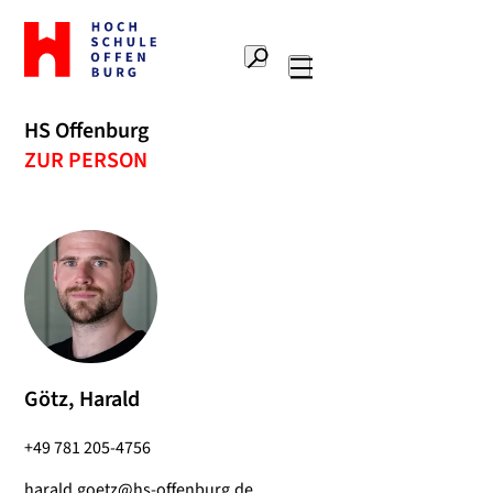
Zur
Startseite
Suche
Hochschule
Hauptnavigation
Offenburg
HS Offenburg
ZUR PERSON
Götz, Harald
+49 781 205-4756
harald.goetz@hs-offenburg.de