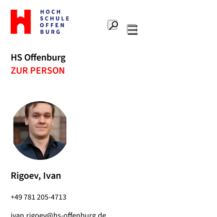
Zur
Startseite
Suche
Hochschule
Hauptnavigation
Offenburg
HS Offenburg
ZUR PERSON
Rigoev, Ivan
+49 781 205-4713
ivan.rigoev@hs-offenburg.de