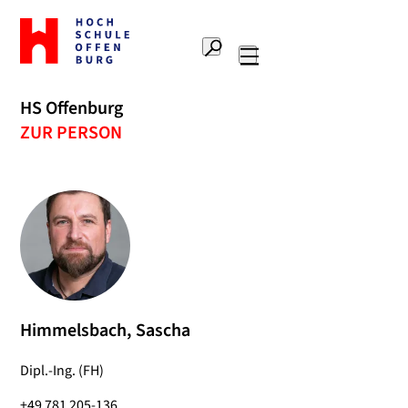
Zur
Startseite
Suche
Hochschule
Hauptnavigation
Offenburg
HS Offenburg
ZUR PERSON
Himmelsbach, Sascha
Dipl.-Ing. (FH)
+49 781 205-136