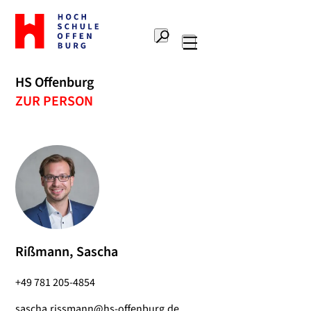
Zur
Startseite
Suche
Hochschule
Hauptnavigation
Offenburg
HS Offenburg
ZUR PERSON
Rißmann, Sascha
+49 781 205-4854
sascha.rissmann@hs-offenburg.de