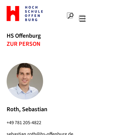
Zur
Startseite
Suche
Hochschule
Hauptnavigation
Offenburg
HS Offenburg
ZUR PERSON
Roth, Sebastian
+49 781 205-4822
sebastian.roth@hs-offenburg.de