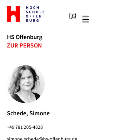
Zur
Startseite
Suche
Hochschule
Hauptnavigation
Offenburg
HS Offenburg
ZUR PERSON
Schede, Simone
+49 781 205-4828
simone.schede@hs-offenburg.de