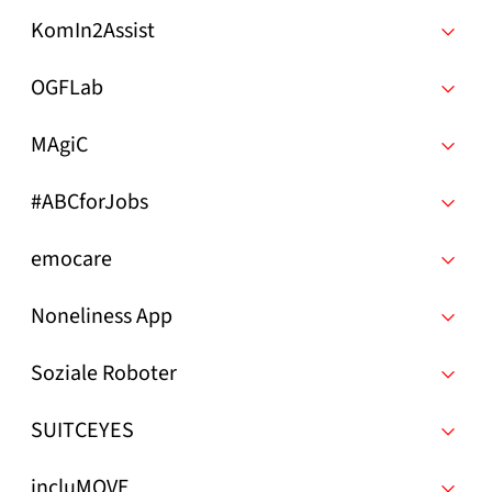
KomIn2Assist
OGFLab
MAgiC
#ABCforJobs
emocare
Noneliness App
Soziale Roboter
SUITCEYES
incluMOVE