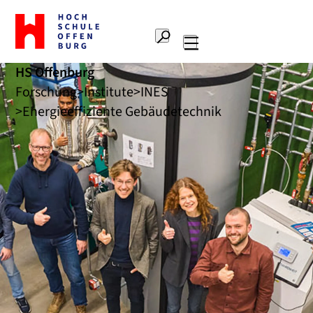
Zur
Startseite
Suche
Hochschule
Hauptnavigation
Offenburg
HS Offenburg
Forschung
Institute
INES
Energieeffiziente Gebäudetechnik