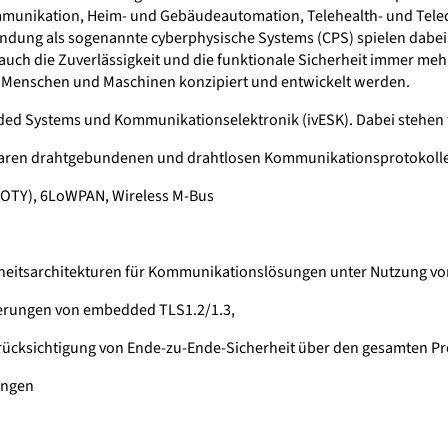
mmunikation, Heim- und Gebäudeautomation, Telehealth- und Tel
ung als sogenannte cyberphysische Systems (CPS) spielen dabei 
ch die Zuverlässigkeit und die funktionale Sicherheit immer me
von Menschen und Maschinen konzipiert und entwickelt werden.
ded Systems und Kommunikationselektronik (ivESK). Dabei stehen f
laren drahtgebundenen und drahtlosen Kommunikationsprotokoll
IOTY), 6LoWPAN, Wireless M-Bus
heitsarchitekturen für Kommunikationslösungen unter Nutzung 
tierungen von embedded TLS1.2/1.3,
erücksichtigung von Ende-zu-Ende-Sicherheit über den gesamten P
ungen