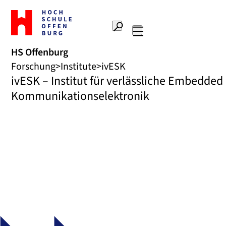
Zur
Startseite
Suche
Hochschule
Hauptnavigation
Offenburg
HS Offenburg
Forschung
Institute
ivESK
ivESK – Institut für verlässliche Embedde
Kommunikationselektronik